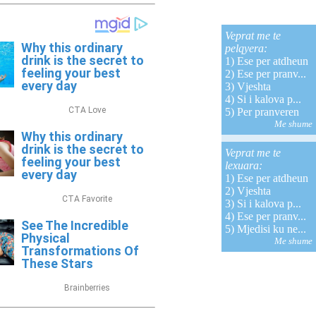
Veprat me te
pelqyera:
1)
Ese per atdheun
2)
Ese per pranv...
3)
Vjeshta
4)
Si i kalova p...
5)
Per pranveren
Me shume
Veprat me te
lexuara:
1)
Ese per atdheun
2)
Vjeshta
3)
Si i kalova p...
4)
Ese per pranv...
5)
Mjedisi ku ne...
Me shume