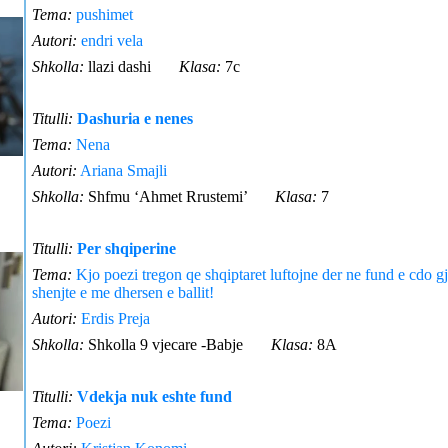
Tema:
pushimet
Autori:
endri vela
Shkolla:
llazi dashi
Klasa:
7c
Titulli:
Dashuria e nenes
Tema:
Nena
Autori:
Ariana Smajli
Shkolla:
Shfmu ‘Ahmet Rrustemi’
Klasa:
7
Titulli:
Per shqiperine
Tema:
Kjo poezi tregon qe shqiptaret luftojne der ne fund e cdo gj
shenjte e me dhersen e ballit!
Autori:
Erdis Preja
Shkolla:
Shkolla 9 vjecare -Babje
Klasa:
8A
Titulli:
Vdekja nuk eshte fund
Tema:
Poezi