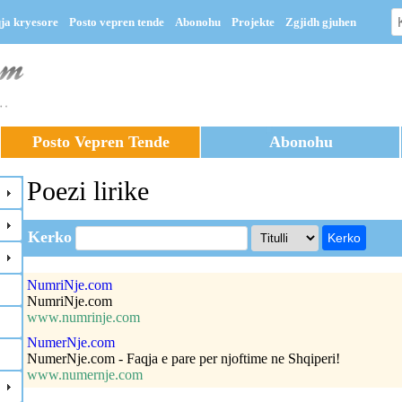
ja kryesore
Posto vepren tende
Abonohu
Projekte
Zgjidh gjuhen
Posto Vepren Tende
Abonohu
Poezi lirike
Kerko
NumriNje.com
NumriNje.com
www.numrinje.com
NumerNje.com
NumerNje.com - Faqja e pare per njoftime ne Shqiperi!
www.numernje.com