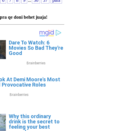
6
7
8
9
...
36
37
para
pra qe doni behet juaja!