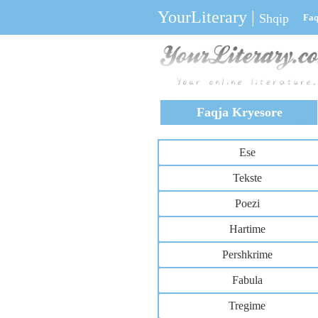
YourLiterary
|
Shqip
Faq
Faqja Kryesore
Ese
Tekste
Poezi
Hartime
Pershkrime
Fabula
Tregime