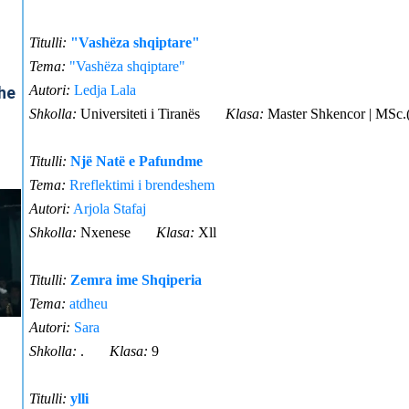
Titulli:
"Vashëza shqiptare"
Tema:
"Vashëza shqiptare"
Autori:
Ledja Lala
Shkolla:
Universiteti i Tiranës
Klasa:
Master Shkencor | MSc.(
Titulli:
Një Natë e Pafundme
Tema:
Rreflektimi i brendeshem
Autori:
Arjola Stafaj
Shkolla:
Nxenese
Klasa:
Xll
Titulli:
Zemra ime Shqiperia
Tema:
atdheu
Autori:
Sara
Shkolla:
.
Klasa:
9
Titulli:
ylli