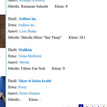
Autori:
Kristjan Konomi
Shkolla:
Ramazan Subashi
Klasa:
8
Titulli:
Atdheu im.
Tema:
Atdheu im.
Autori:
Lion Braka
Shkolla:
Shkolla fillore "Ilaz Thaqi"
Klasa:
IX1
Titulli:
Mallkim
Tema:
Tema-Mallkimi
Autori:
Merita
Shkolla:
Fillore Fan Noli
Klasa:
9
Titulli:
Sikur të kisha krahë
Tema:
Poezi
Autori:
Renis Hamza
Shkolla:
.
Klasa:
.