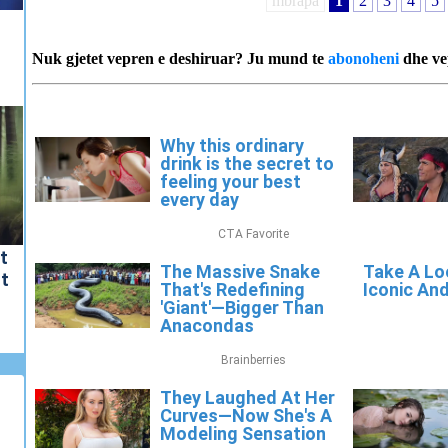
mbrapa
1
2
3
4
5
Nuk gjetet vepren e deshiruar? Ju mund te
abonoheni
dhe ve