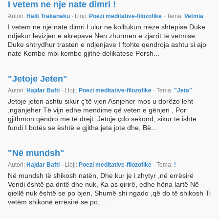
I vetem ne nje nate dimri !
Autori:
Halit Trakanaku
· Lloji:
Poezi meditative-filozofike
· Tema:
Vetmia
I vetem ne nje nate dimri I ulur ne kolltukun rreze shtepise Duke
ndjekur levizjen e akrepave Nen zhurmen e zjarrit te vetmise
Duke shtrydhur trasten e ndjenjave I ftohte qendroja ashtu si ajo
nate Kembe mbi kembe gjithe delikatese Persh...
"Jetoje Jeten"
Autori:
Hajdar Bafti
· Lloji:
Poezi meditative-filozofike
· Tema:
"Jeta"
Jetoje jeten ashtu sikur ç'të vjen Asnjeher mos u dorëzo leht
,nganjeher Të vijn edhe mendime që veten e gënjen , Por
gjithmon qëndro me të drejt. Jetoje çdo sekond, sikur të ishte
fundi I botës se është e gjitha jeta jote dhe, Bë...
"Në mundsh"
Autori:
Hajdar Bafti
· Lloji:
Poezi meditative-filozofike
· Tema:
!
Në mundsh të shikosh natën, Dhe kur je i zhytyr ,në errësirë
Vendi është pa dritë dhe nuk, Ka as qirirë, edhe hëna lartë Në
qiellë nuk është se po bjen, Shumë shi ngado ,që do të shikosh Ti
vetëm shikonë errësirë se po,...