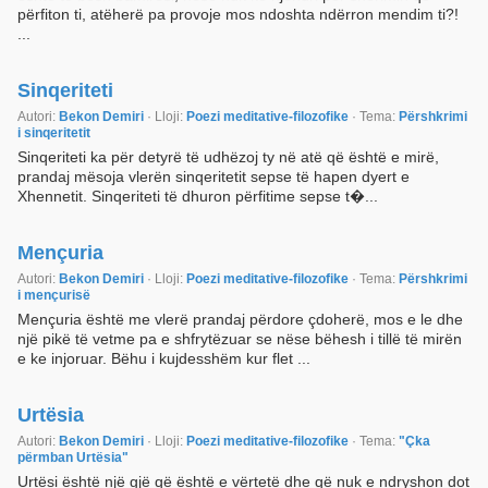
përfiton ti, atëherë pa provoje mos ndoshta ndërron mendim ti?!
...
Sinqeriteti
Autori:
Bekon Demiri
· Lloji:
Poezi meditative-filozofike
· Tema:
Përshkrimi
i sinqeritetit
Sinqeriteti ka për detyrë të udhëzoj ty në atë që është e mirë,
prandaj mësoja vlerën sinqeritetit sepse të hapen dyert e
Xhennetit. Sinqeriteti të dhuron përfitime sepse t�...
Mençuria
Autori:
Bekon Demiri
· Lloji:
Poezi meditative-filozofike
· Tema:
Përshkrimi
i mençurisë
Mençuria është me vlerë prandaj përdore çdoherë, mos e le dhe
një pikë të vetme pa e shfrytëzuar se nëse bëhesh i tillë të mirën
e ke injoruar. Bëhu i kujdesshëm kur flet ...
Urtësia
Autori:
Bekon Demiri
· Lloji:
Poezi meditative-filozofike
· Tema:
"Çka
përmban Urtësia"
Urtësi është një gjë që është e vërtetë dhe që nuk e ndryshon dot