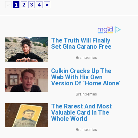
«
1
2
3
4
»