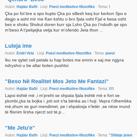
Autori:
Hajdar Bafti
· Lloji:
Poezi meditative-filozofike
· Tema:
!
Çka po fol bre a spo kupto Çka po sillesh keq kur kerkon Spo e
degjo a asht mir me Kan kshtu o bro fjala osht Fjal e besa osht
bes e shoku Shokut doren kurr sja Lsho Çka po t'ndodh qe spo
m'beso A t'pelqejka vetja kur m'ofendo Jeta thon ...
Luleja ime
Autori:
Endri Vela
· Lloji:
Poezi meditative-filozofike
· Tema:
poezi
Iku ne qytet celi petale iu hap botes me emrin e saj me ngjyra
ndryshoi u be altar boten pushtoi
"Beso Në Realitet Mos Jeto Me Fantazi"
Autori:
Hajdar Bafti
· Lloji:
Poezi meditative-filozofike
· Tema:
!!!!
Lapsi është më ,i m'preht se shpata fjala është më e fort se
plumbi,çka ta bojka i ,joti sot s'ta bënka as i huji. Vepra t'dhembka
më,shum se guri mendimet, pe i shpalosja n'letër ,se nëse mund
të flisnim lirsha njerzt sot të,p...
"Me Jetu'e"
Autori:
Hajdar Bafti
· Lloji:
Poezi meditative-filozofike
· Tema:
"Sfidoje jeten