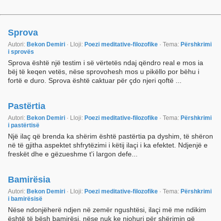
Sprova
Autori:
Bekon Demiri
· Lloji:
Poezi meditative-filozofike
· Tema:
Përshkrimi
i sprovës
Sprova është një testim i së vërtetës ndaj qëndro real e mos ia
bëj të keqen vetës, nëse sprovohesh mos u pikëllo por bëhu i
fortë e duro. Sprova është caktuar për çdo njeri qoftë ...
Pastërtia
Autori:
Bekon Demiri
· Lloji:
Poezi meditative-filozofike
· Tema:
Përshkrimi
i pastërtisë
Një ilaç që brenda ka shërim është pastërtia pa dyshim, të shëron
në të gjitha aspektet shfrytëzimi i këtij ilaçi i ka efektet. Ndjenjë e
freskët dhe e gëzueshme t'i largon defe...
Bamirësia
Autori:
Bekon Demiri
· Lloji:
Poezi meditative-filozofike
· Tema:
Përshkrimi
i bamirësisë
Nëse ndonjëherë ndjen në zemër ngushtësi, ilaçi më me ndikim
është të bësh bamirësi, nëse nuk ke njohuri për shërimin që