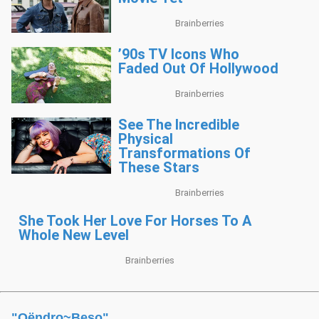
"Qëndro~Beso"