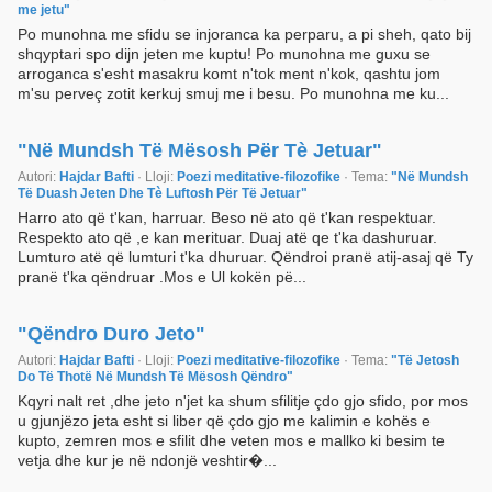
me jetu"
Po munohna me sfidu se injoranca ka perparu, a pi sheh, qato bij
shqyptari spo dijn jeten me kuptu! Po munohna me guxu se
arroganca s'esht masakru komt n'tok ment n'kok, qashtu jom
m'su perveç zotit kerkuj smuj me i besu. Po munohna me ku...
"Në Mundsh Të Mësosh Për Tè Jetuar"
Autori:
Hajdar Bafti
· Lloji:
Poezi meditative-filozofike
· Tema:
"Në Mundsh
Të Duash Jeten Dhe Tè Luftosh Për Të Jetuar"
Harro ato që t'kan, harruar. Beso në ato që t'kan respektuar.
Respekto ato që ,e kan merituar. Duaj atë qe t'ka dashuruar.
Lumturo atë që lumturi t'ka dhuruar. Qëndroi pranë atij-asaj që Ty
pranë t'ka qëndruar .Mos e Ul kokën pë...
"Qëndro Duro Jeto"
Autori:
Hajdar Bafti
· Lloji:
Poezi meditative-filozofike
· Tema:
"Të Jetosh
Do Të Thotë Në Mundsh Të Mësosh Qëndro"
Kqyri nalt ret ,dhe jeto n'jet ka shum sfilitje çdo gjo sfido, por mos
u gjunjëzo jeta esht si liber që çdo gjo me kalimin e kohës e
kupto, zemren mos e sfilit dhe veten mos e mallko ki besim te
vetja dhe kur je në ndonjë veshtir�...