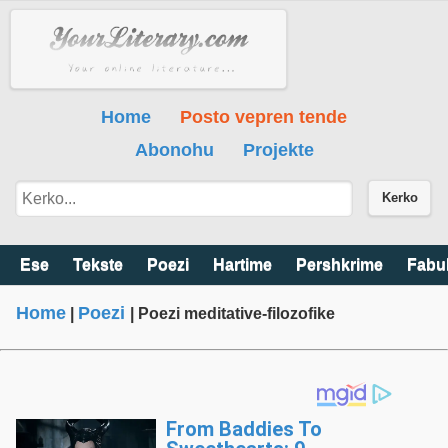
Home
Posto vepren tende
Abonohu
Projekte
Kerko
Ese
Tekste
Poezi
Hartime
Pershkrime
Fabu
Home
Poezi
|
| Poezi meditative-filozofike