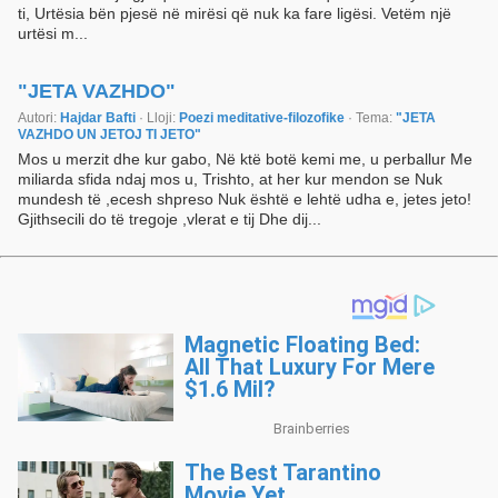
ti, Urtësia bën pjesë në mirësi që nuk ka fare ligësi. Vetëm një
urtësi m...
"JETA VAZHDO"
Autori:
Hajdar Bafti
· Lloji:
Poezi meditative-filozofike
· Tema:
"JETA
VAZHDO UN JETOJ TI JETO"
Mos u merzit dhe kur gabo, Në ktë botë kemi me, u perballur Me
miliarda sfida ndaj mos u, Trishto, at her kur mendon se Nuk
mundesh të ,ecesh shpreso Nuk është e lehtë udha e, jetes jeto!
Gjithsecili do të tregoje ,vlerat e tij Dhe dij...