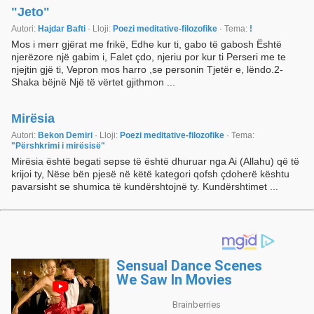
"Jeto"
Autori:
Hajdar Bafti
· Lloji:
Poezi meditative-filozofike
· Tema:
!
Mos i merr gjërat me frikë, Edhe kur ti, gabo të gabosh Është
njerëzore një gabim i, Falet çdo, njeriu por kur ti Perseri me te
njejtin gjë ti, Vepron mos harro ,se personin Tjetër e, lëndo.2-
Shaka bëjnë Një të vërtet gjithmon ...
Mirësia
Autori:
Bekon Demiri
· Lloji:
Poezi meditative-filozofike
· Tema:
"Përshkrimi i mirësisë"
Mirësia është begati sepse të është dhuruar nga Ai (Allahu) që të
krijoi ty, Nëse bën pjesë në këtë kategori qofsh çdoherë kështu
pavarsisht se shumica të kundërshtojnë ty. Kundërshtimet ...