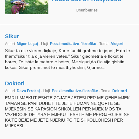
Sikur
Autori:
Migen Leçaj
· Lloji:
Poezi meditative-filozofike
· Tema:
Alegori
Sikur ta dije vleren diçkaje, Kur e fundit grahme te jepet, E do te
them:"sikur t'ia dija vleren vetes." Sikur gjeometria e flokut te
bores, Te ishte lajmetare e botes, Me siguri,do t'ia vije gishtin
kokes. Sikur premtimet te mos thyheshin, Gjurme...
Doktori
Autori:
Dava Frrokaj
· Lloji:
Poezi meditative-filozofike
· Tema:
Doktorri
EMRI I MJEKUT ESHTE ZGJATE JETESI PER ME QENE MJEK
TAMAN SE PARI DUHET TE JETE HUMAN NE QOFTE SE
MJEKESIN SE KA PASION SHKOLLEN PER MJEK MOS TA
VAZHDOJE DETYRA E MJEKUT ESHTE ME PERGJEGJESI SE
KA TE BEJE ME JETE NJERIU PO TE SHKOLLOHESH PER
MJEKESI...