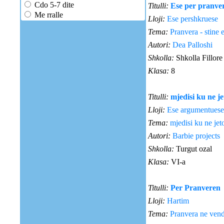
Cdo 5-7 dite
Titulli:
Ese per pranve
Me rralle
Lloji:
Ese pershkruese
Tema:
Pranvera - stine 
Autori:
Dea Palloshi
Shkolla:
Shkolla Fillore 
Klasa:
8
Titulli:
mjedisi ku ne j
Lloji:
Ese argumentuese
Tema:
mjedisi ku ne je
Autori:
Barbie projects
Shkolla:
Turgut ozal
Klasa:
VI-a
Titulli:
Per Pranveren
Lloji:
Hartim
Tema:
Pranvera ne vend