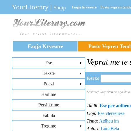
YourLiterary
|
Shqip
Faqja kryesore
Posto vepren tend
Faqja Kryesore
Posto Vepren Tend
Veprat me te 
Ese
Tekste
Kerko
Poezi
Shikimet llogariten qe nga dat
Hartime
Pershkrime
Titulli:
Ese per atdheu
Lloji:
Ese vleresuese
Fabula
Tema:
Atdheu im
Tregime
Autori:
LunaBeta