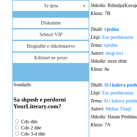
Shkolla:
Rilindja(Kavaj
Te tjera
Klasa:
7B
Diskutime
Titulli:
vjeshta
Sektori VIP
Lloji:
Ese pershkruese
Tema:
vjeshta
Biografite e shkrimtareve
Autori:
megi loci
Kthimet ne proze
Shkolla:
rreze drite
Klasa:
8a
Sondazh:
Titulli:
Si i kalova pus
Lloji:
Ese pershkruese
Sa shpesh e perdorni
Tema:
Si i kalova push
YourLiterary.com?
Autori:
Melisa Thaqi
Shkolla:
Hasan Prishtin
Cdo dite
Klasa:
7A
Cdo 2 dite
Cdo 3-4 dite