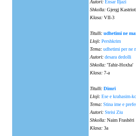
Autori:
Ensar Iljazi
Shkolla:
Gjergj Kastrio
Klasa:
VII-3
Titulli:
udhetimi ne ma
Lloji:
Pershkrim
Tema:
udhetimi per ne 
Autori:
desara dedolli
Shkolla:
'Tahir-Hoxha'
Klasa:
7-a
Titulli:
Dimri
Lloji:
Ese e krahasim-kon
Tema:
Stina ime e prefe
Autori:
Steisi Ziu
Shkolla:
Naim Frashëri
Klasa:
3a