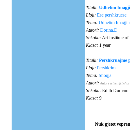
Titulli:
Udhetim Imagji
Lloji:
Ese pershkruese
Tema:
Udhetim Imagjin
Autori:
Dorina.D
Shkolla:
Art Institute of
Klasa:
1 year
Titulli:
Pershkruajme 
Lloji:
Pershkrim
Tema:
Shoqja
Autori:
Autori eshte i fshehur
Shkolla:
Edith Durham
Klasa:
9
Nuk gjetet vepre