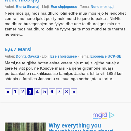
Autori:
Blerta Sinanaj
· Lloji:
Ese shpjeguese
· Tema:
Nene mos qaj
Nene mos qaj mos ma dhuro lotin edhe mua mos lejo te lendohet
zemra ime nene fjalet per ty nuk mund te jene te pakta . NENE
ma dhuro buzeqeshjen ne fytyre dhe une ta dhuroj gezimin ne
zemer mos ma dhuro lotin ne fytyre qe te mos mund te te therras
ne emer...
5,6,7 Marsi
Autori:
Donita Gavazi
· Lloji:
Ese shpjeguese
· Tema:
Epopeja e UÇK-SE
Marsi,ne te gjithe boten eshte vetem nje muaj si gjithe muajt e
tjere te vitit por, ne Kosove marsi ka qene gjithmone muaj i
perbashket e i sakrifikices se familjes Jashari. Ishte viti 1998 kur
shtepia e familjes Jashari u sulmua nga serbet,ata u tortur...
«
1
2
3
4
5
6
7
8
»