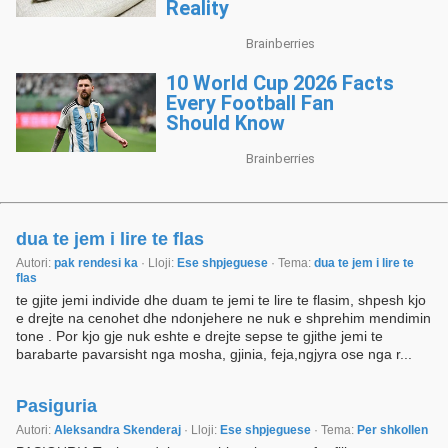
dua te jem i lire te flas
Autori:
pak rendesi ka
· Lloji:
Ese shpjeguese
· Tema:
dua te jem i lire te
flas
te gjite jemi individe dhe duam te jemi te lire te flasim, shpesh kjo
e drejte na cenohet dhe ndonjehere ne nuk e shprehim mendimin
tone . Por kjo gje nuk eshte e drejte sepse te gjithe jemi te
barabarte pavarsisht nga mosha, gjinia, feja,ngjyra ose nga r...
Pasiguria
Autori:
Aleksandra Skenderaj
· Lloji:
Ese shpjeguese
· Tema:
Per shkollen