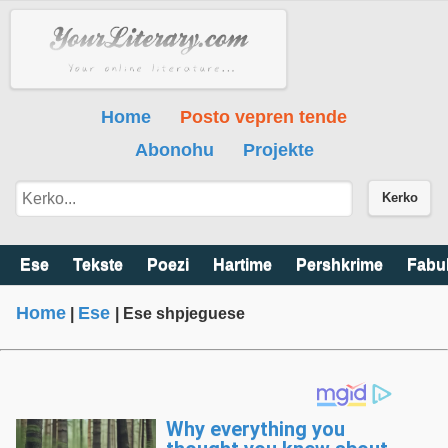
Home
Posto vepren tende
Abonohu
Projekte
Kerko
Ese
Tekste
Poezi
Hartime
Pershkrime
Fabu
Home
Ese
|
| Ese shpjeguese