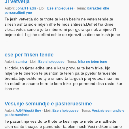
Ji vetvetja
Autori:
Jonart Hadri
· Lloji:
Ese shpjeguese
· Tema:
Karakteri dhe
personaliteti yne
Te jesh vetvetja do te thote te kesh besim ne veten tende,te
sillesh ashtu sic e ndjen dhe te mos shtiresh.Duhet t'ia dime
vlerat vetes sone e jo te mburremi per gjera qe nuk arrijme t'I
bejme dot. I gjithe qellimi eshte qe njerezit ta dine se kush je ne
...
ese per friken tende
Autori:
samira
· Lloji:
Ese shpjeguese
· Tema:
frika ne jeten tone
si cdokush tjeter edhe une e kam provuar te kem frike. kjo
ndjenje te tmerron te pushton te teren pa te pyetur fare.eshte
brenda teje eshte ne ty e smund ta largosh prej vetes. mua me
ka ndodhur shume here te kem frike. po permend disa raste: kur
isha me ...
Vesi,nje semundje e pasherueshme
Autori:
A.G@ñgstã ßøy
· Lloji:
Ese shpjeguese
· Tema:
Vesi,nje semundje e
pasherueshme
Te pasurit nje ves do te thote te kesh nje te mete te madhe,te
cilen eshte thuajse e pamundur ta eleminosh.Vesi ndikon shume