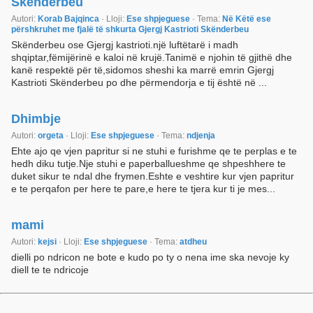
Skënderbeu
Autori:
Korab Bajqinca
· Lloji:
Ese shpjeguese
· Tema:
Në Këtë ese
përshkruhet me fjalë të shkurta Gjergj Kastrioti Skënderbeu
Skënderbeu ose Gjergj kastrioti.një luftëtarë i madh
shqiptar,fëmijërinë e kaloi në krujë.Tanimë e njohin të gjithë dhe
kanë respektë për të,sidomos sheshi ka marrë emrin Gjergj
Kastrioti Skënderbeu po dhe përmendorja e tij është në ...
Dhimbje
Autori:
orgeta
· Lloji:
Ese shpjeguese
· Tema:
ndjenja
Ehte ajo qe vjen papritur si ne stuhi e furishme qe te perplas e te
hedh diku tutje.Nje stuhi e paperballueshme qe shpeshhere te
duket sikur te ndal dhe frymen.Eshte e veshtire kur vjen papritur
e te perqafon per here te pare,e here te tjera kur ti je mes...
mami
Autori:
kejsi
· Lloji:
Ese shpjeguese
· Tema:
atdheu
dielli po ndricon ne bote e kudo po ty o nena ime ska nevoje ky
diell te te ndricoje