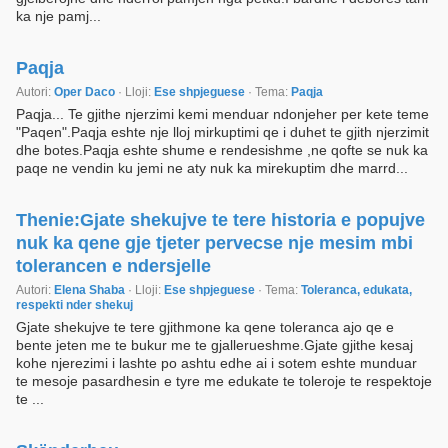
ka nje pamj...
Paqja
Autori:
Oper Daco
· Lloji:
Ese shpjeguese
· Tema:
Paqja
Paqja... Te gjithe njerzimi kemi menduar ndonjeher per kete teme
"Paqen".Paqja eshte nje lloj mirkuptimi qe i duhet te gjith njerzimit
dhe botes.Paqja eshte shume e rendesishme ,ne qofte se nuk ka
paqe ne vendin ku jemi ne aty nuk ka mirekuptim dhe marrd...
Thenie:Gjate shekujve te tere historia e popujve
nuk ka qene gje tjeter pervecse nje mesim mbi
tolerancen e ndersjelle
Autori:
Elena Shaba
· Lloji:
Ese shpjeguese
· Tema:
Toleranca, edukata,
respekti nder shekuj
Gjate shekujve te tere gjithmone ka qene toleranca ajo qe e
bente jeten me te bukur me te gjallerueshme.Gjate gjithe kesaj
kohe njerezimi i lashte po ashtu edhe ai i sotem eshte munduar
te mesoje pasardhesin e tyre me edukate te toleroje te respektoje
te ...