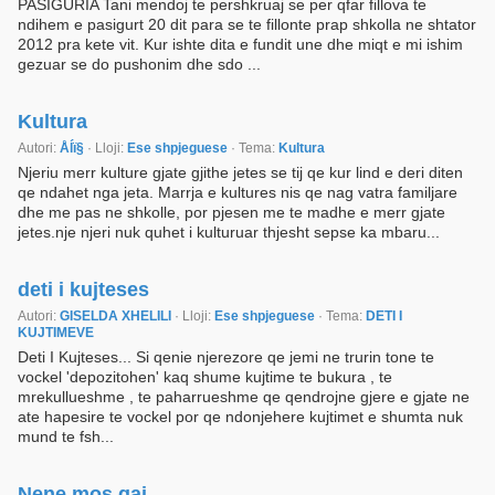
PASIGURIA Tani mendoj te pershkruaj se per qfar fillova te
ndihem e pasigurt 20 dit para se te fillonte prap shkolla ne shtator
2012 pra kete vit. Kur ishte dita e fundit une dhe miqt e mi ishim
gezuar se do pushonim dhe sdo ...
Kultura
Autori:
Åĺï§
· Lloji:
Ese shpjeguese
· Tema:
Kultura
Njeriu merr kulture gjate gjithe jetes se tij qe kur lind e deri diten
qe ndahet nga jeta. Marrja e kultures nis qe nag vatra familjare
dhe me pas ne shkolle, por pjesen me te madhe e merr gjate
jetes.nje njeri nuk quhet i kulturuar thjesht sepse ka mbaru...
deti i kujteses
Autori:
GISELDA XHELILI
· Lloji:
Ese shpjeguese
· Tema:
DETI I
KUJTIMEVE
Deti I Kujteses... Si qenie njerezore qe jemi ne trurin tone te
vockel 'depozitohen' kaq shume kujtime te bukura , te
mrekullueshme , te paharrueshme qe qendrojne gjere e gjate ne
ate hapesire te vockel por qe ndonjehere kujtimet e shumta nuk
mund te fsh...
Nene mos qaj