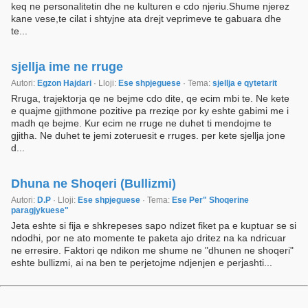
keq ne personalitetin dhe ne kulturen e cdo njeriu.Shume njerez
kane vese,te cilat i shtyjne ata drejt veprimeve te gabuara dhe
te...
sjellja ime ne rruge
Autori:
Egzon Hajdari
· Lloji:
Ese shpjeguese
· Tema:
sjellja e qytetarit
Rruga, trajektorja qe ne bejme cdo dite, qe ecim mbi te. Ne kete
e quajme gjithmone pozitive pa rreziqe por ky eshte gabimi me i
madh qe bejme. Kur ecim ne rruge ne duhet ti mendojme te
gjitha. Ne duhet te jemi zoteruesit e rruges. per kete sjellja jone
d...
Dhuna ne Shoqeri (Bullizmi)
Autori:
D.P
· Lloji:
Ese shpjeguese
· Tema:
Ese Per" Shoqerine
paragjykuese"
Jeta eshte si fija e shkrepeses sapo ndizet fiket pa e kuptuar se si
ndodhi, por ne ato momente te paketa ajo dritez na ka ndricuar
ne erresire. Faktori qe ndikon me shume ne "dhunen ne shoqeri"
eshte bullizmi, ai na ben te perjetojme ndjenjen e perjashti...