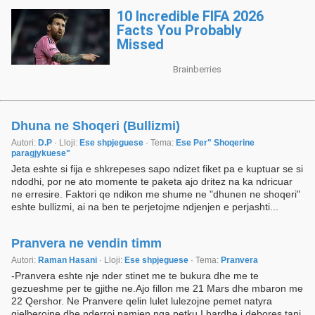
Dhuna ne Shoqeri (Bullizmi)
Autori:
D.P
· Lloji:
Ese shpjeguese
· Tema:
Ese Per" Shoqerine
paragjykuese"
Jeta eshte si fija e shkrepeses sapo ndizet fiket pa e kuptuar se si
ndodhi, por ne ato momente te paketa ajo dritez na ka ndricuar
ne erresire. Faktori qe ndikon me shume ne "dhunen ne shoqeri"
eshte bullizmi, ai na ben te perjetojme ndjenjen e perjashti...
Pranvera ne vendin timm
Autori:
Raman Hasani
· Lloji:
Ese shpjeguese
· Tema:
Pranvera
-Pranvera eshte nje nder stinet me te bukura dhe me te
gezueshme per te gjithe ne.Ajo fillon me 21 Mars dhe mbaron me
22 Qershor. Ne Pranvere qelin lulet lulezojne pemet natyra
gjelberojne dhe nderroi pamjen nga petku.I bardhe i debores tani