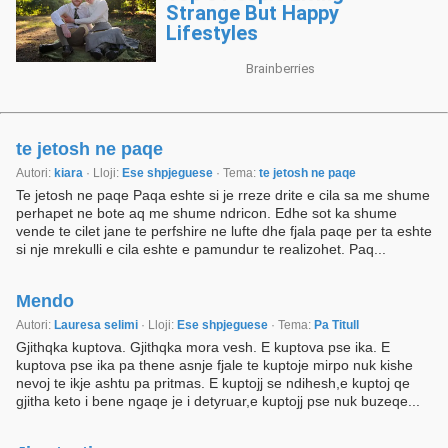
te jetosh ne paqe
Autori:
kiara
· Lloji:
Ese shpjeguese
· Tema:
te jetosh ne paqe
Te jetosh ne paqe Paqa eshte si je rreze drite e cila sa me shume
perhapet ne bote aq me shume ndricon. Edhe sot ka shume
vende te cilet jane te perfshire ne lufte dhe fjala paqe per ta eshte
si nje mrekulli e cila eshte e pamundur te realizohet. Paq...
Mendo
Autori:
Lauresa selimi
· Lloji:
Ese shpjeguese
· Tema:
Pa Titull
Gjithqka kuptova. Gjithqka mora vesh. E kuptova pse ika. E
kuptova pse ika pa thene asnje fjale te kuptoje mirpo nuk kishe
nevoj te ikje ashtu pa pritmas. E kuptojj se ndihesh,e kuptoj qe
gjitha keto i bene ngaqe je i detyruar,e kuptojj pse nuk buzeqe...