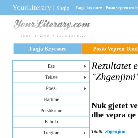
YourLiterary
|
Shqip
Faqja kryesore
Posto vepren tend
Faqja Kryesore
Posto Vepren Tend
Rezultatet e
Ese
"Zhgenjimi
Tekste
Poezi
Hartime
Nuk gjetet v
Pershkrime
dhe vepra qe 
Fabula
Titulli:
zhgenjimi
Tregime