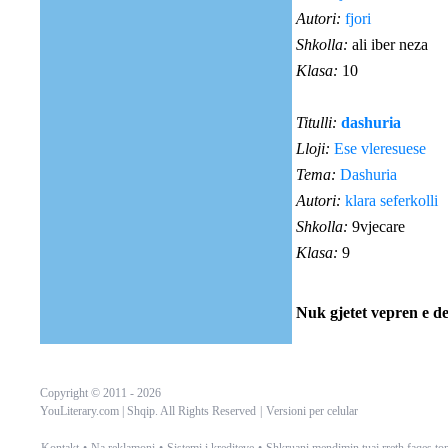
Autori:
fjori
Shkolla:
ali iber neza
Klasa:
10
Titulli:
dashuria
Lloji:
Ese vleresuese
Tema:
Dashuria
Autori:
klara seferkolli
Shkolla:
9vjecare
Klasa:
9
Nuk gjetet vepren e d
Copyright © 2011 -
2026
YouLiterary.com | Shqip. All Rights Reserved
|
Versioni per celular