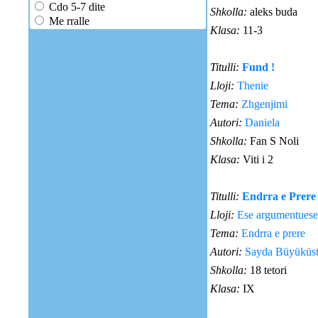
Cdo 5-7 dite
Shkolla:
aleks buda
Me rralle
Klasa:
11-3
Titulli:
Fund !
Lloji:
Thenie
Tema:
Zhgenjimi
Autori:
Daniela
Shkolla:
Fan S Noli
Klasa:
Viti i 2
Titulli:
Endrra e Prere
Lloji:
Ese argumentuese
Tema:
Endrra e prere
Autori:
Sayda Büyüküs
Shkolla:
18 tetori
Klasa:
IX