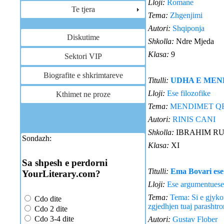
Lloji:
Romane
Te tjera
Tema:
Zhgenjimi
Autori:
Shqiponja
Diskutime
Shkolla:
Ndre Mjeda
Klasa:
9
Sektori VIP
Biografite e shkrimtareve
Titulli:
UDHA E MEN
Lloji:
Ese filozofike
Kthimet ne proze
Tema:
MENDIMET Q
Autori:
RINIS CANI
Shkolla:
IBRAHIM R
Sondazh:
Klasa:
XI
Sa shpesh e perdorni
Titulli:
Ema Bovari ese
YourLiterary.com?
Lloji:
Ese argumentuese
Tema:
Tema: Si e gjykon
Cdo dite
zgjedhjen tuaj parashtr
Cdo 2 dite
Cdo 3-4 dite
Autori:
Gustav Flober