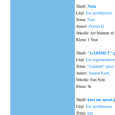
Titulli:
Nata
Lloji:
Ese pershkruese
Tema:
Nata
Autori:
Dorina.D
Shkolla:
Art Institute of
Klasa:
1 Year
Titulli:
"GABIMET" pjes
Lloji:
Ese argumentuese
Tema:
"Gabimet" pjese e
Autori:
Jonada Kurti
Shkolla:
Fan Noli
Klasa:
9c
Titulli:
keto me mesoi j
Lloji:
Ese pershkruese
Tema:
jeta