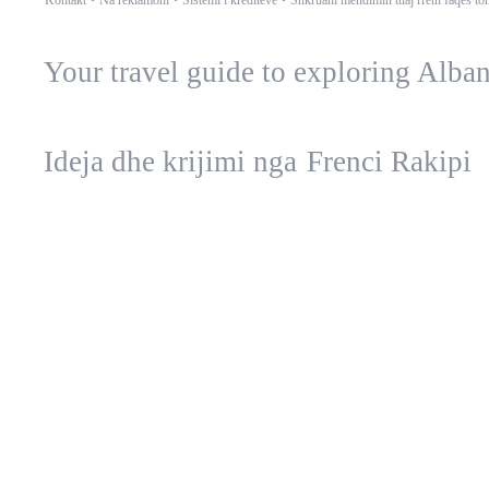
Kontakt
•
Na reklamoni
•
Sistemi i krediteve
•
Shkruani mendimin tuaj rreth faqes to
Your travel guide to exploring Alba
Ideja dhe krijimi nga
Frenci Rakipi