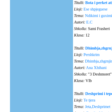
Titulli:
Bota i perket at
Lloji:
Ese shpjeguese
Tema:
Ndikimi i guximit
Autori:
E.C
Shkolla:
Sami Frasheri
Klasa:
12
Titulli:
Dhimbja,zhgrnj
Lloji:
Pershkrim
Tema:
Dhimbja,zhgrnji
Autori:
Ana Xhihani
Shkolla:
"3 Deshmoret"
Klasa:
VIb
Titulli:
Deshprimi i tep
Lloji:
Te tjera
Tema:
Jeta,Deshprimet