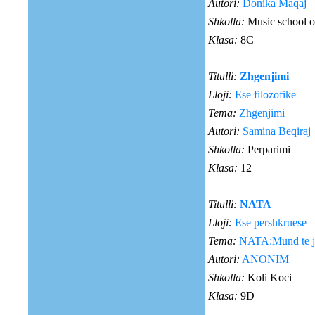
Autori:
Donika Maqaj
Shkolla:
Music school o
Klasa:
8C
Titulli:
Zhgenjimi
Lloji:
Ese filozofike
Tema:
Zhgenjimi
Autori:
Samina Beqiraj
Shkolla:
Perparimi
Klasa:
12
Titulli:
NATA
Lloji:
Ese pershkruese
Tema:
NATA:Mund te je
Autori:
ANONIM
Shkolla:
Koli Koci
Klasa:
9D